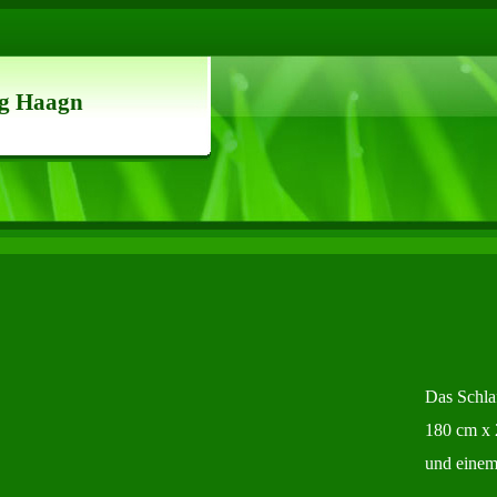
g Haagn
Das Schla
180 cm x
und einem